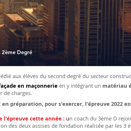
2ème Degré
dédié aux élèves du second degré du secteur construc
façade en maçonnerie
en y intégrant un
matériau 
er de charges.
 en préparation, pour s'exercer, l'épreuve 2022 es
 l'épreuve cette année :
u
n coach du 3ème D rejoin
on des deux assises de fondation réalisée par les 3 é