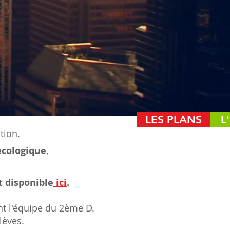
LES PLANS
L
tion.
écologique
,
t disponible
ici
.
t l'équipe du 2ème D.
lèves.