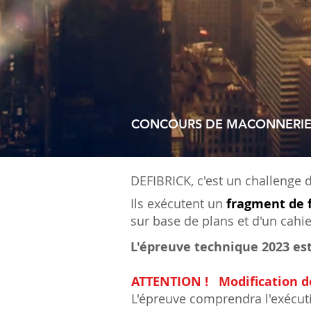
CONCOURS DE MACONNERIE 
DEFIBRICK, c'est un challenge 
Ils exécutent un
fragment de 
sur base de plans et d'un cahi
L'épreuve technique 2023 est
ATTENTION ! Modification de
L'épreuve comprendra l'exécuti