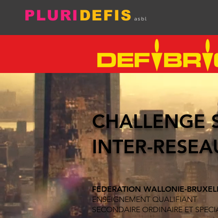
PLURI
DEFIS
asbl
CHALLENGE 
INTER-RESEA
FEDERATION WALLONIE-BRUXEL
ENSEIGNEMENT QUALIFIANT
SECONDAIRE ORDINAIRE ET SPECI