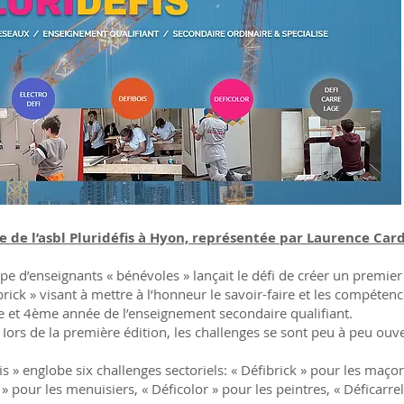
 de l’asbl Pluridéfis à Hyon, représentée par Laurence Card
e d’enseignants « bénévoles » lançait le défi de créer un premier
brick » visant à mettre à l’honneur le savoir-faire et les compéten
e et 4ème année de l’enseignement secondaire qualifiant.
 Iors de la première édition, les challenges se sont peu à peu ouve
is » englobe six challenges sectoriels: « Défibrick » pour les maçon
s » pour les menuisiers, « Déficolor » pour les peintres, « Déficarre