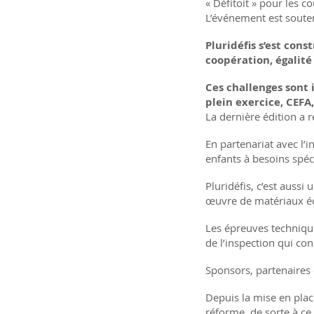
« Défitoit » pour les c
L’événement est souten
Pluridéfis s’est con
coopération, égalité
Ces challenges sont 
plein exercice, CEFA,
La dernière édition a 
En partenariat avec l’
enfants à besoins spéci
Pluridéfis, c’est auss
œuvre de matériaux éc
Les épreuves technique
de l’inspection qui co
Sponsors, partenaires 
Depuis la mise en plac
réforme, de sorte à ce