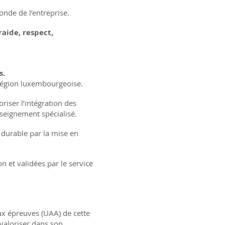
nde de l’entreprise.
raide, respect,
s.
 région luxembourgeoise.
riser l’intégration des
enseignement spécialisé.
t durable par la mise en
 et validées par le service
aux épreuves (UAA) de cette
 valoriser dans son