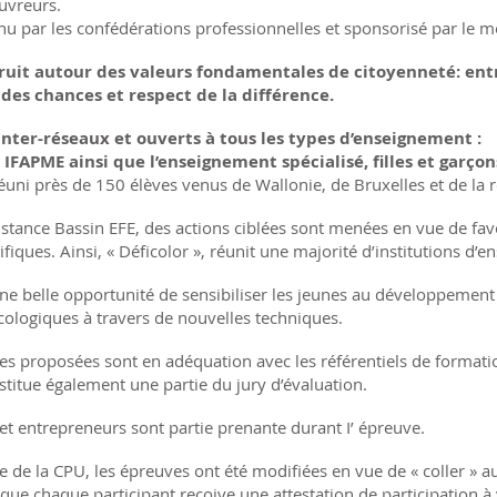
ouvreurs.
u par les confédérations professionnelles et sponsorisé par le mo
struit autour des valeurs fondamentales de citoyenneté: ent
 des chances et respect de la différence.
inter-réseaux et ouverts à tous les types d’enseignement :
 IFAPME ainsi que l’enseignement spécialisé, filles et garçon
réuni près de 150 élèves venus de Wallonie, de Bruxelles et de la
instance Bassin EFE, des actions ciblées sont menées en vue de favo
fiques. Ainsi, « Déficolor », réunit une majorité d’institutions d’
i une belle opportunité de sensibiliser les jeunes au développemen
ologiques à travers de nouvelles techniques.
s proposées sont en adéquation avec les référentiels de formation
nstitue également une partie du jury d’évaluation.
et entrepreneurs sont partie prenante durant I’ épreuve.
e de la CPU, les épreuves ont été modifiées en vue de « coller » 
 que chaque participant reçoive une attestation de participation à